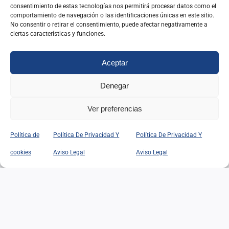
consentimiento de estas tecnologías nos permitirá procesar datos como el
comportamiento de navegación o las identificaciones únicas en este sitio.
No consentir o retirar el consentimiento, puede afectar negativamente a
ciertas características y funciones.
Aceptar
Webs relacionadas
Denegar
Instituto Nacional de Administración Pública
Ver preferencias
(INAP)
Política de
Política De Privacidad Y
Política De Privacidad Y
cookies
Aviso Legal
Aviso Legal
IR A SU WEB
Federación Internacional de Antiguos
Alumnos del INAP de España