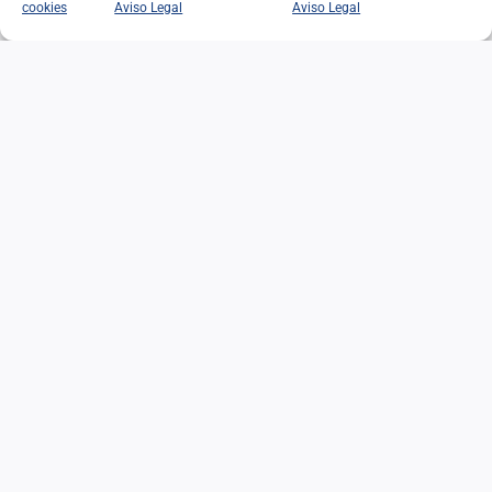
cookies
Aviso Legal
Aviso Legal
EN RECUERDO DE
FEDERICO LÓPEZ DE LA
RIVA
28/06/2026
|
Categorías:
Noticias
Leer Más