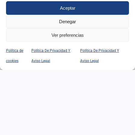
Aceptar
Denegar
Federación Internacional de Antiguos
Ver preferencias
Alumnos del INAP de España
Política de
Política De Privacidad Y
Política De Privacidad Y
IR A SU WEB
cookies
Aviso Legal
Aviso Legal
Busca contenidos en nuestra web.
Buscar:
Suscribete para recibir