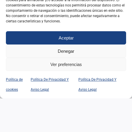
cookies para almacenar y/o acceder a la información del dispositivo. El
consentimiento de estas tecnologías nos permitirá procesar datos como el
comportamiento de navegación o las identificaciones únicas en este sitio.
No consentir o retirar el consentimiento, puede afectar negativamente a
ciertas características y funciones.
Aceptar
Denegar
Ver preferencias
Política de
Política De Privacidad Y
Política De Privacidad Y
Webs relacionadas
cookies
Aviso Legal
Aviso Legal
Instituto Nacional de Administración Pública
(INAP)