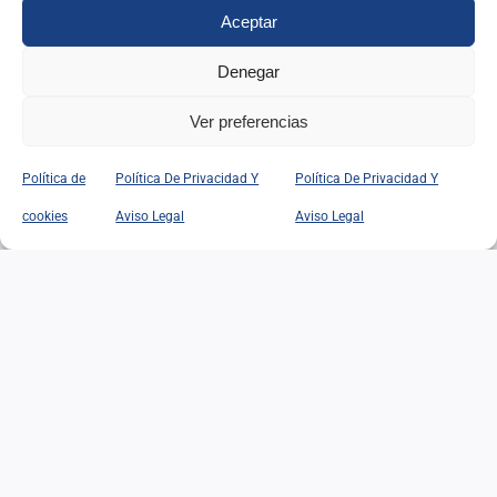
Aceptar
IR A SU WEB
Denegar
Ver preferencias
Busca contenidos en nuestra web.
Política de
Política De Privacidad Y
Política De Privacidad Y
Buscar:
cookies
Aviso Legal
Aviso Legal
Suscribete para recibir
actualizaciones en nuestra web.