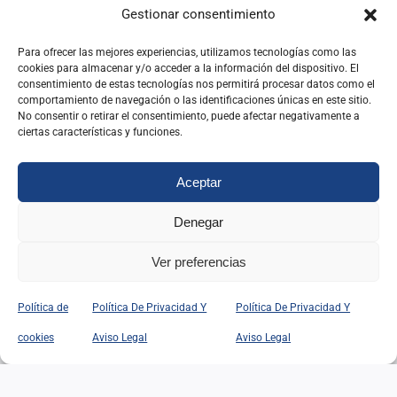
IR A SU WEB
Gestionar consentimiento
Para ofrecer las mejores experiencias, utilizamos tecnologías como las
cookies para almacenar y/o acceder a la información del dispositivo. El
Federación Internacional de Antiguos
consentimiento de estas tecnologías nos permitirá procesar datos como el
comportamiento de navegación o las identificaciones únicas en este sitio.
Alumnos del INAP de España
No consentir o retirar el consentimiento, puede afectar negativamente a
ciertas características y funciones.
IR A SU WEB
Aceptar
Denegar
Busca contenidos en nuestra web.
Ver preferencias
Buscar:
Política de
Política De Privacidad Y
Política De Privacidad Y
cookies
Aviso Legal
Aviso Legal
Suscribete para recibir