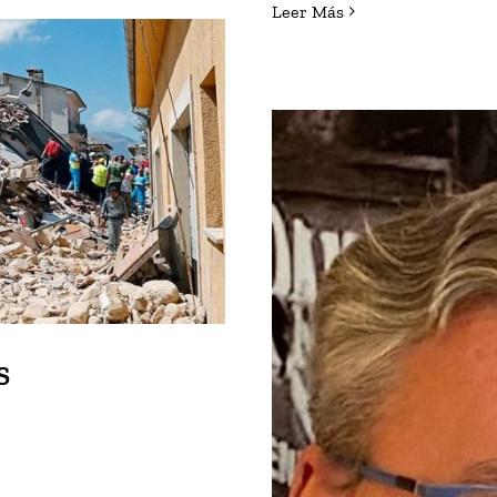
Leer Más
NTAR LAS
ES
S