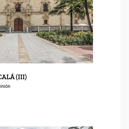
AS DE ALCALÁ (III)
LÁ (III)
inión