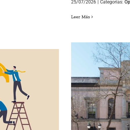
25/07/2026
|
Categorías:
Op
Leer Más
 DE ÉXITO
LORENA GON
DIRE