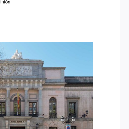
inión
ZÁLEZ OLIVARES, NUEVA
CTORA DEL INAP