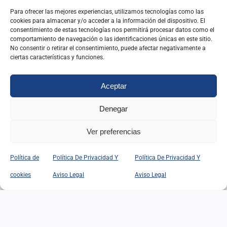
Para ofrecer las mejores experiencias, utilizamos tecnologías como las
(INAP)
cookies para almacenar y/o acceder a la información del dispositivo. El
consentimiento de estas tecnologías nos permitirá procesar datos como el
comportamiento de navegación o las identificaciones únicas en este sitio.
IR A SU WEB
No consentir o retirar el consentimiento, puede afectar negativamente a
ciertas características y funciones.
Aceptar
Federación Internacional de Antiguos
Denegar
Alumnos del INAP de España
Ver preferencias
IR A SU WEB
Política de
Política De Privacidad Y
Política De Privacidad Y
cookies
Aviso Legal
Aviso Legal
Busca contenidos en nuestra web.
Buscar: