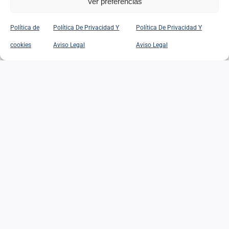
Ver preferencias
Política de
Política De Privacidad Y
Política De Privacidad Y
MAYORES CON
cookies
Aviso Legal
Aviso Legal
DERECHOS: LUCHANDO
CONTRA EL EDADISMO
MAYORES CON DERECHOS:
LUCHANDO CONTRA EL
EDADISMO
19/04/2026
|
Categorías:
Noticias
Leer Más