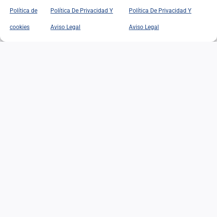
Política de
Política De Privacidad Y
Política De Privacidad Y
VISITAS CULTURALES:
cookies
Aviso Legal
Aviso Legal
BANCO DE ESPAÑA
VISITAS CULTURALES:
BANCO DE ESPAÑA
24/05/2026
|
Categorías:
Actividades
Leer Más