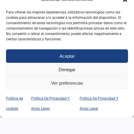
Para ofrecer las mejores experiencias, utilizamos tecnologías como las
cookies para almacenar y/o acceder a la información del dispositivo. El
VISITAS CULTURALES:
consentimiento de estas tecnologías nos permitirá procesar datos como el
comportamiento de navegación o las identificaciones únicas en este sitio.
TALLER DE
No consentir o retirar el consentimiento, puede afectar negativamente a
ciertas características y funciones.
RESTAURACIÓN DEL
MUSEO DEL PRADO
Aceptar
27/05/2026
|
Categorías:
Actividades
Denegar
Leer Más
Ver preferencias
Política de
Política De Privacidad Y
Política De Privacidad Y
cookies
Aviso Legal
Aviso Legal