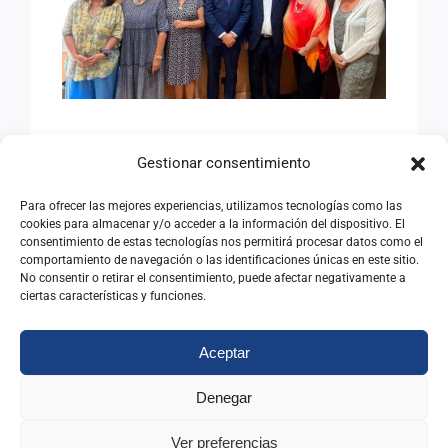
ANTIGUOS ALUMNOS DEL
INAP
AVANZANDO HACIA EL
Gestionar consentimiento
SEMINARIO
INTERNACIONAL DE
Para ofrecer las mejores experiencias, utilizamos tecnologías como las
cookies para almacenar y/o acceder a la información del dispositivo. El
ANTIGUOS ALUMNOS DEL
consentimiento de estas tecnologías nos permitirá procesar datos como el
comportamiento de navegación o las identificaciones únicas en este sitio.
INAP
No consentir o retirar el consentimiento, puede afectar negativamente a
ciertas características y funciones.
08/07/2026
|
Categorías:
Noticias
Aceptar
Leer Más
Denegar
Ver preferencias