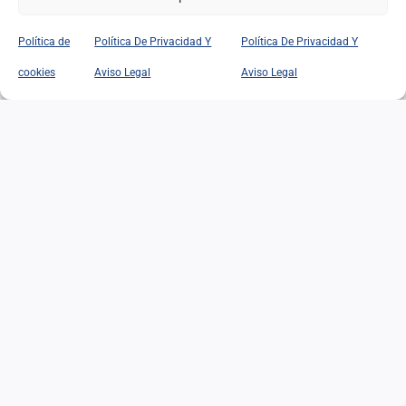
Política de
Política De Privacidad Y
Política De Privacidad Y
EL EDADISMO: UNA
cookies
Aviso Legal
Aviso Legal
DISCRIMINACIÓN
SILENCIOSA ANTE EL
DESAFÍO DEMOGRÁFICO Y
SOCIAL
EL EDADISMO: UNA
DISCRIMINACIÓN
SILENCIOSA ANTE EL
DESAFÍO DEMOGRÁFICO Y
SOCIAL
02/07/2026
|
Categorías:
Opinión