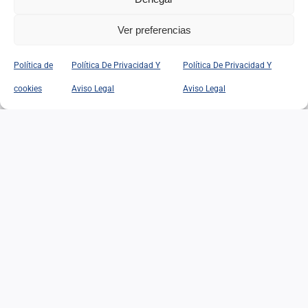
Ver preferencias
Política de
Política De Privacidad Y
Política De Privacidad Y
cookies
Aviso Legal
Aviso Legal
EMIGRACIÓN Y SOCIEDAD
EMIGRACIÓN Y SOCIEDAD
17/06/2026
|
Categorías:
Opinión
Leer Más