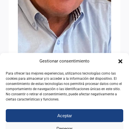
Gestionar consentimiento
Para ofrecer las mejores experiencias, utilizamos tecnologías como las
EN RECUERDO DE
cookies para almacenar y/o acceder a la información del dispositivo. El
consentimiento de estas tecnologías nos permitirá procesar datos como el
FEDERICO LÓPEZ DE LA
comportamiento de navegación o las identificaciones únicas en este sitio.
RIVA
No consentir o retirar el consentimiento, puede afectar negativamente a
ciertas características y funciones.
28/06/2026
|
Categorías:
Noticias
Aceptar
Leer Más
Denegar