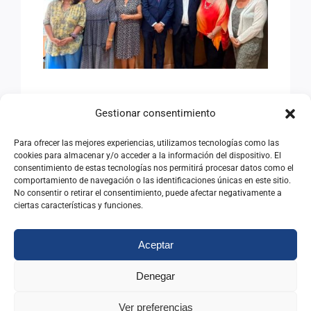
ANTIGUOS ALUMNOS DEL
INAP
AVANZANDO HACIA EL
Gestionar consentimiento
SEMINARIO
INTERNACIONAL DE
Para ofrecer las mejores experiencias, utilizamos tecnologías como las
cookies para almacenar y/o acceder a la información del dispositivo. El
ANTIGUOS ALUMNOS DEL
consentimiento de estas tecnologías nos permitirá procesar datos como el
comportamiento de navegación o las identificaciones únicas en este sitio.
INAP
No consentir o retirar el consentimiento, puede afectar negativamente a
ciertas características y funciones.
08/07/2026
|
Categorías:
Noticias
Aceptar
Leer Más
Denegar
Ver preferencias