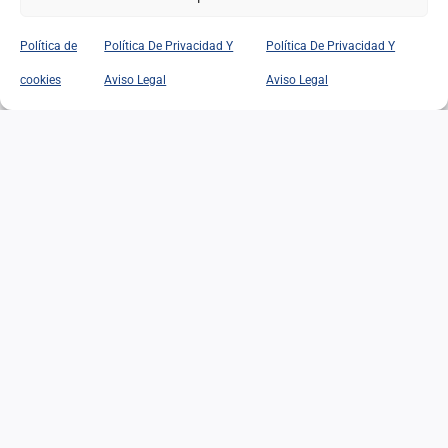
Política de
Política De Privacidad Y
Política De Privacidad Y
EL EDADISMO: UNA
cookies
Aviso Legal
Aviso Legal
DISCRIMINACIÓN
SILENCIOSA ANTE EL
DESAFÍO DEMOGRÁFICO Y
SOCIAL
EL EDADISMO: UNA
DISCRIMINACIÓN
SILENCIOSA ANTE EL
DESAFÍO DEMOGRÁFICO Y
SOCIAL
02/07/2026
|
Categorías:
Opinión