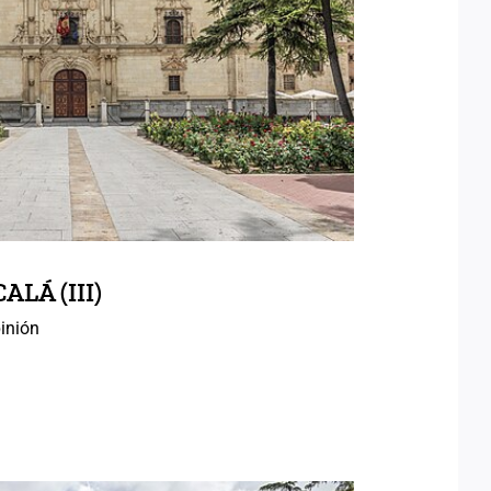
AS DE ALCALÁ (III)
LÁ (III)
inión