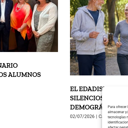
EL EDADISM
SILENCI
DEMOG
NARIO
UOS ALUMNOS
EL EDADISMO: UN
SILENCIOSA ANTE
DEMOGRÁFICO Y 
Para ofrecer
almacenar y/
02/07/2026
|
Categorías:
Op
tecnologías 
identificacio
afectar negat