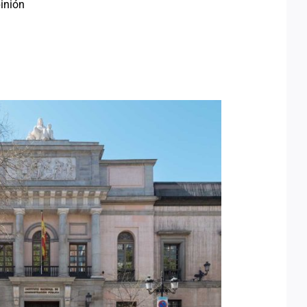
inión
ZÁLEZ OLIVARES, NUEVA
CTORA DEL INAP