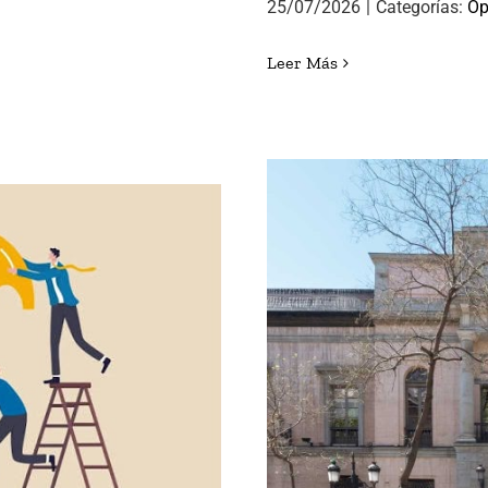
25/07/2026
|
Categorías:
Op
Leer Más
 DE ÉXITO
LORENA GON
DIRE