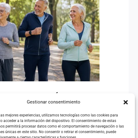
O: UNA DISCRIMINACIÓN
OSA ANTE EL DESAFÍO
RÁFICO Y SOCIAL
A DISCRIMINACIÓN
Gestionar consentimiento
 EL DESAFÍO
SOCIAL
 las mejores experiencias, utilizamos tecnologías como las cookies para
o acceder a la información del dispositivo. El consentimiento de estas
inión
nos permitirá procesar datos como el comportamiento de navegación o las
nes únicas en este sitio. No consentir o retirar el consentimiento, puede
ivamente a ciertas características y funciones.