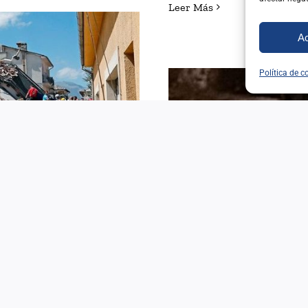
Leer Más
Ac
Política de c
NTAR LAS
ES
S