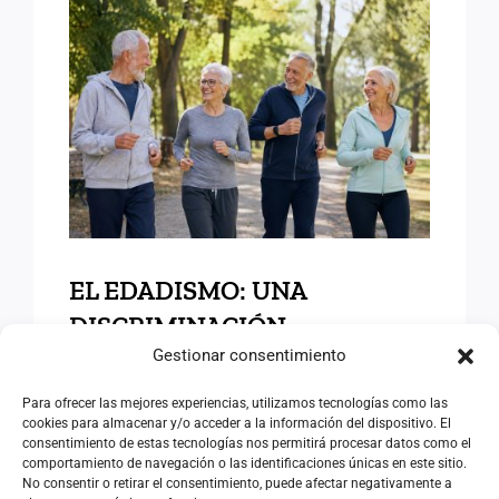
EL EDADISMO: UNA
DISCRIMINACIÓN
SILENCIOSA ANTE EL
DESAFÍO DEMOGRÁFICO Y
SOCIAL
EL EDADISMO: UNA
DISCRIMINACIÓN
SILENCIOSA ANTE EL
Gestionar consentimiento
DESAFÍO DEMOGRÁFICO Y
Para ofrecer las mejores experiencias, utilizamos tecnologías como las
cookies para almacenar y/o acceder a la información del dispositivo. El
SOCIAL
consentimiento de estas tecnologías nos permitirá procesar datos como el
comportamiento de navegación o las identificaciones únicas en este sitio.
02/07/2026
|
Categorías:
Opinión
No consentir o retirar el consentimiento, puede afectar negativamente a