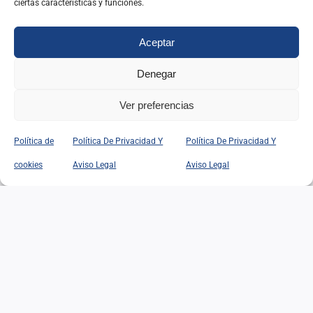
ciertas características y funciones.
Leer Más
Aceptar
Denegar
Ver preferencias
VENEZUELA: ENFRENTAR
Política de
Política De Privacidad Y
Política De Privacidad Y
LAS DIFICULTADES
cookies
Aviso Legal
Aviso Legal
VENEZUELA: ENFRENTAR
LAS DIFICULTADES
29/06/2026
|
Categorías:
Opinión
Leer Más