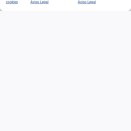
cookies
Aviso Legal
Aviso Legal
EN RECUERDO DE
FEDERICO LÓPEZ DE LA
RIVA
28/06/2026
|
Categorías:
Noticias
Leer Más