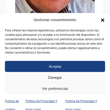
Gestionar consentimiento
Para ofrecer las mejores experiencias, utilizamos tecnologías como las
cookies para almacenar y/o acceder a la información del dispositivo. El
consentimiento de estas tecnologías nos permitirá procesar datos como el
comportamiento de navegación o las identificaciones únicas en este sitio.
No consentir o retirar el consentimiento, puede afectar negativamente a
ciertas características y funciones.
EN RECUERDO DE
Aceptar
FEDERICO LÓPEZ DE LA
Denegar
RIVA
Ver preferencias
28/06/2026
|
Categorías:
Noticias
Política de
Política De Privacidad Y
Política De Privacidad Y
Leer Más
cookies
Aviso Legal
Aviso Legal