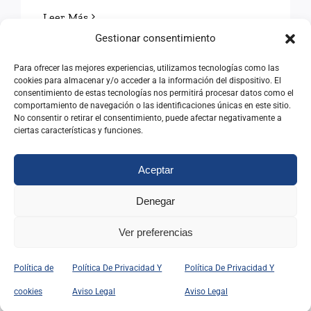
Leer Más
Gestionar consentimiento
Para ofrecer las mejores experiencias, utilizamos tecnologías como las
cookies para almacenar y/o acceder a la información del dispositivo. El
consentimiento de estas tecnologías nos permitirá procesar datos como el
comportamiento de navegación o las identificaciones únicas en este sitio.
No consentir o retirar el consentimiento, puede afectar negativamente a
ciertas características y funciones.
VENEZUELA: ENFRENTAR
LAS DIFICULTADES
Aceptar
Denegar
VENEZUELA: ENFRENTAR
Ver preferencias
LAS DIFICULTADES
Política de
Política De Privacidad Y
Política De Privacidad Y
29/06/2026
|
Categorías:
Opinión
cookies
Aviso Legal
Aviso Legal
Leer Más