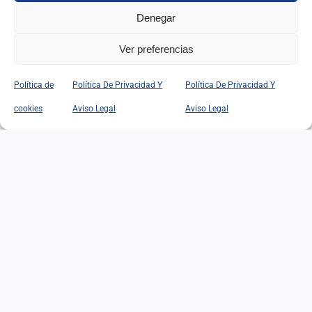
Denegar
Ver preferencias
Política de
Política De Privacidad Y
Política De Privacidad Y
cookies
Aviso Legal
Aviso Legal
UN HAIKU EN EL VALLE
DE LOS SUEÑOS
UN HAIKU EN EL VALLE DE
LOS SUEÑOS
17/06/2026
|
Categorías:
Actividades