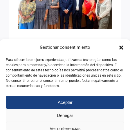
ANTIGUOS ALUMNOS DEL
INAP
AVANZANDO HACIA EL
Gestionar consentimiento
SEMINARIO
INTERNACIONAL DE
Para ofrecer las mejores experiencias, utilizamos tecnologías como las
cookies para almacenar y/o acceder a la información del dispositivo. El
ANTIGUOS ALUMNOS DEL
consentimiento de estas tecnologías nos permitirá procesar datos como el
comportamiento de navegación o las identificaciones únicas en este sitio.
INAP
No consentir o retirar el consentimiento, puede afectar negativamente a
ciertas características y funciones.
08/07/2026
|
Categorías:
Noticias
Aceptar
Leer Más
Denegar
Ver preferencias