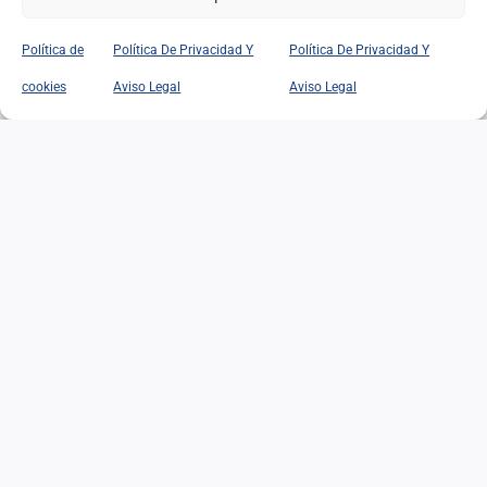
Política de
Política De Privacidad Y
Política De Privacidad Y
EL EDADISMO: UNA
cookies
Aviso Legal
Aviso Legal
DISCRIMINACIÓN
SILENCIOSA ANTE EL
DESAFÍO DEMOGRÁFICO Y
SOCIAL
EL EDADISMO: UNA
DISCRIMINACIÓN
SILENCIOSA ANTE EL
DESAFÍO DEMOGRÁFICO Y
SOCIAL
02/07/2026
|
Categorías:
Opinión