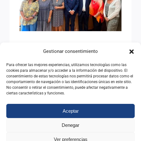
ANTIGUOS ALUMNOS DEL
INAP
AVANZANDO HACIA EL
Gestionar consentimiento
SEMINARIO
INTERNACIONAL DE
Para ofrecer las mejores experiencias, utilizamos tecnologías como las
cookies para almacenar y/o acceder a la información del dispositivo. El
ANTIGUOS ALUMNOS DEL
consentimiento de estas tecnologías nos permitirá procesar datos como el
comportamiento de navegación o las identificaciones únicas en este sitio.
INAP
No consentir o retirar el consentimiento, puede afectar negativamente a
ciertas características y funciones.
08/07/2026
|
Categorías:
Noticias
Aceptar
Leer Más
Denegar
Ver preferencias