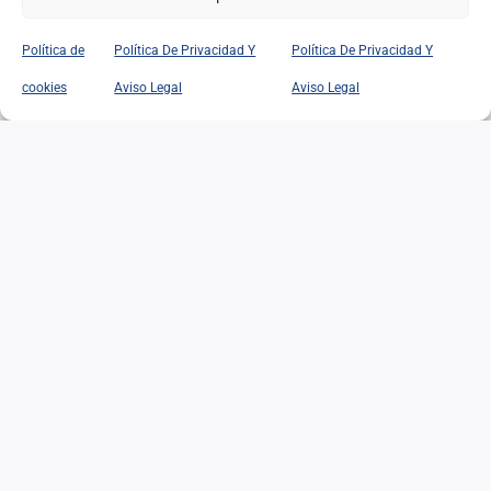
Política de
Política De Privacidad Y
Política De Privacidad Y
EL EDADISMO: UNA
cookies
Aviso Legal
Aviso Legal
DISCRIMINACIÓN
SILENCIOSA ANTE EL
DESAFÍO DEMOGRÁFICO Y
SOCIAL
EL EDADISMO: UNA
DISCRIMINACIÓN
SILENCIOSA ANTE EL
DESAFÍO DEMOGRÁFICO Y
SOCIAL
02/07/2026
|
Categorías:
Opinión