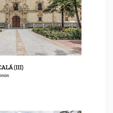
AS DE ALCALÁ (III)
LÁ (III)
inión