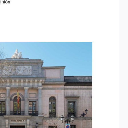
inión
ZÁLEZ OLIVARES, NUEVA
CTORA DEL INAP