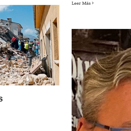
Leer Más
NTAR LAS
ES
S