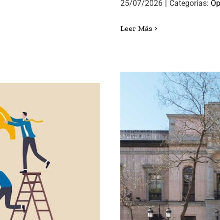
25/07/2026
|
Categorías:
Op
Leer Más
 DE ÉXITO
LORENA GON
DIRE