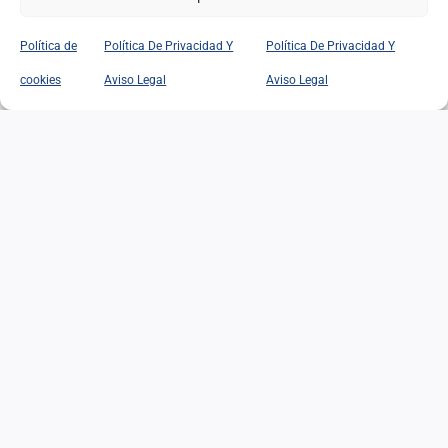
Política de
Política De Privacidad Y
Política De Privacidad Y
EL EDADISMO: UNA
cookies
Aviso Legal
Aviso Legal
DISCRIMINACIÓN
SILENCIOSA ANTE EL
DESAFÍO DEMOGRÁFICO Y
SOCIAL
EL EDADISMO: UNA
DISCRIMINACIÓN
SILENCIOSA ANTE EL
DESAFÍO DEMOGRÁFICO Y
SOCIAL
02/07/2026
|
Categorías:
Opinión