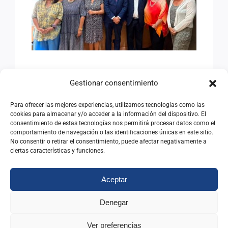
ANTIGUOS ALUMNOS DEL
INAP
AVANZANDO HACIA EL
Gestionar consentimiento
SEMINARIO
INTERNACIONAL DE
Para ofrecer las mejores experiencias, utilizamos tecnologías como las
cookies para almacenar y/o acceder a la información del dispositivo. El
ANTIGUOS ALUMNOS DEL
consentimiento de estas tecnologías nos permitirá procesar datos como el
comportamiento de navegación o las identificaciones únicas en este sitio.
INAP
No consentir o retirar el consentimiento, puede afectar negativamente a
ciertas características y funciones.
08/07/2026
|
Categorías:
Noticias
Aceptar
Leer Más
Denegar
Ver preferencias