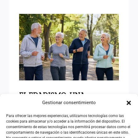
EL EDADISMO: UNA
DISCRIMINACIÓN
SILENCIOSA ANTE EL
DESAFÍO DEMOGRÁFICO Y
SOCIAL
EL EDADISMO: UNA
Gestionar consentimiento
DISCRIMINACIÓN
SILENCIOSA ANTE EL
Para ofrecer las mejores experiencias, utilizamos tecnologías como las
cookies para almacenar y/o acceder a la información del dispositivo. El
DESAFÍO DEMOGRÁFICO Y
consentimiento de estas tecnologías nos permitirá procesar datos como el
SOCIAL
comportamiento de navegación o las identificaciones únicas en este sitio.