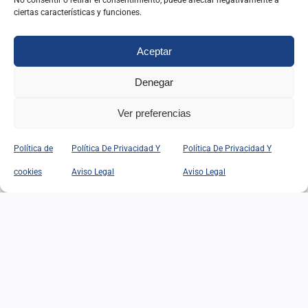
No consentir o retirar el consentimiento, puede afectar negativamente a
02/07/2026
|
Categorías:
Opinión
ciertas características y funciones.
Leer Más
Aceptar
Denegar
Ver preferencias
Política de
Política De Privacidad Y
Política De Privacidad Y
VENEZUELA: ENFRENTAR
cookies
Aviso Legal
Aviso Legal
LAS DIFICULTADES
VENEZUELA: ENFRENTAR
LAS DIFICULTADES
29/06/2026
|
Categorías:
Opinión