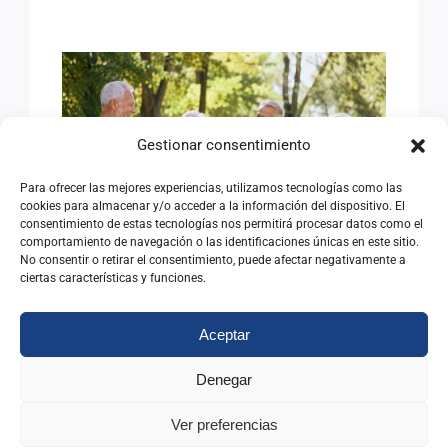
EL EDADISMO: UNA
DISCRIMINACIÓN
Gestionar consentimiento
SILENCIOSA ANTE EL
Para ofrecer las mejores experiencias, utilizamos tecnologías como las
DESAFÍO DEMOGRÁFICO Y
cookies para almacenar y/o acceder a la información del dispositivo. El
consentimiento de estas tecnologías nos permitirá procesar datos como el
SOCIAL
comportamiento de navegación o las identificaciones únicas en este sitio.
No consentir o retirar el consentimiento, puede afectar negativamente a
ciertas características y funciones.
EL EDADISMO: UNA
Aceptar
DISCRIMINACIÓN
SILENCIOSA ANTE EL
Denegar
DESAFÍO DEMOGRÁFICO Y
Ver preferencias
SOCIAL