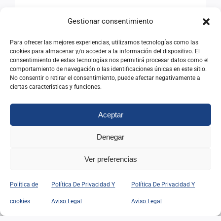
Gestionar consentimiento
Para ofrecer las mejores experiencias, utilizamos tecnologías como las
cookies para almacenar y/o acceder a la información del dispositivo. El
consentimiento de estas tecnologías nos permitirá procesar datos como el
comportamiento de navegación o las identificaciones únicas en este sitio.
No consentir o retirar el consentimiento, puede afectar negativamente a
ciertas características y funciones.
Webs relacionadas
Aceptar
Instituto Nacional de Administración Pública
Denegar
(INAP)
Ver preferencias
IR A SU WEB
Política de
Política De Privacidad Y
Política De Privacidad Y
cookies
Aviso Legal
Aviso Legal