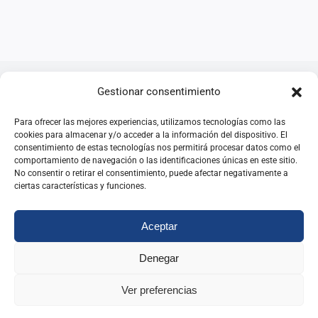
Gestionar consentimiento
Webs relacionadas
Para ofrecer las mejores experiencias, utilizamos tecnologías como las
cookies para almacenar y/o acceder a la información del dispositivo. El
consentimiento de estas tecnologías nos permitirá procesar datos como el
comportamiento de navegación o las identificaciones únicas en este sitio.
Instituto Nacional de Administración Pública
No consentir o retirar el consentimiento, puede afectar negativamente a
ciertas características y funciones.
(INAP)
Aceptar
IR A SU WEB
Denegar
Ver preferencias
Federación Internacional de Antiguos