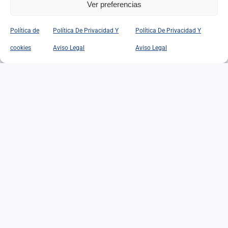
Ver preferencias
Política de
Política De Privacidad Y
Política De Privacidad Y
cookies
Aviso Legal
Aviso Legal
EN RECUERDO DE
FEDERICO LÓPEZ DE LA
RIVA