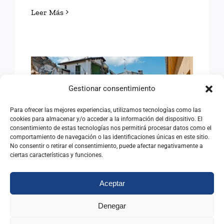
Leer Más
Gestionar consentimiento
VENEZUELA: ENFRENTAR
Para ofrecer las mejores experiencias, utilizamos tecnologías como las
LAS DIFICULTADES
cookies para almacenar y/o acceder a la información del dispositivo. El
consentimiento de estas tecnologías nos permitirá procesar datos como el
comportamiento de navegación o las identificaciones únicas en este sitio.
No consentir o retirar el consentimiento, puede afectar negativamente a
ciertas características y funciones.
VENEZUELA: ENFRENTAR
LAS DIFICULTADES
Aceptar
29/06/2026
|
Categorías:
Opinión
Denegar
Leer Más