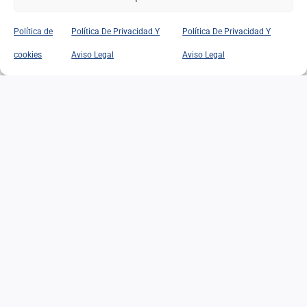
Política de
Política De Privacidad Y
Política De Privacidad Y
EL EDADISMO: UNA
cookies
Aviso Legal
Aviso Legal
DISCRIMINACIÓN
SILENCIOSA ANTE EL
DESAFÍO DEMOGRÁFICO Y
SOCIAL
EL EDADISMO: UNA
DISCRIMINACIÓN
SILENCIOSA ANTE EL
DESAFÍO DEMOGRÁFICO Y
SOCIAL
02/07/2026
|
Categorías:
Opinión