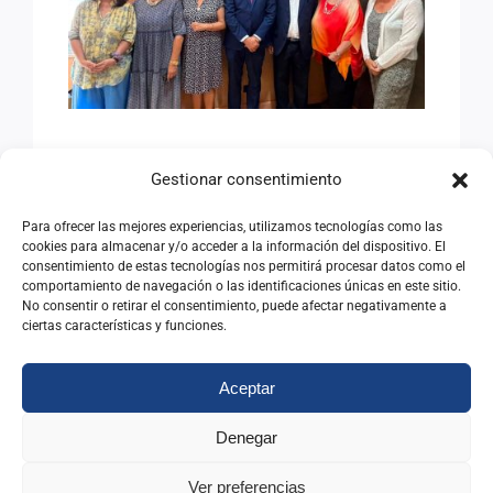
ANTIGUOS ALUMNOS DEL
INAP
AVANZANDO HACIA EL
Gestionar consentimiento
SEMINARIO
INTERNACIONAL DE
Para ofrecer las mejores experiencias, utilizamos tecnologías como las
cookies para almacenar y/o acceder a la información del dispositivo. El
ANTIGUOS ALUMNOS DEL
consentimiento de estas tecnologías nos permitirá procesar datos como el
comportamiento de navegación o las identificaciones únicas en este sitio.
INAP
No consentir o retirar el consentimiento, puede afectar negativamente a
ciertas características y funciones.
08/07/2026
|
Categorías:
Noticias
Aceptar
Leer Más
Denegar
Ver preferencias