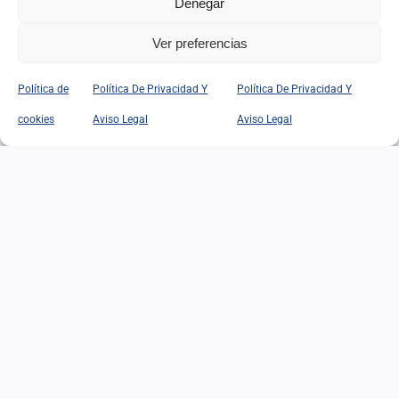
Denegar
Ver preferencias
Política de
Política De Privacidad Y
Política De Privacidad Y
cookies
Aviso Legal
Aviso Legal
EN RECUERDO DE
FEDERICO LÓPEZ DE LA
RIVA